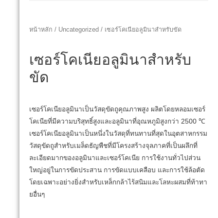
หน้าหลัก
/
Uncategorized
/ เซอร์โคเนียอลูมินาสำหรับขัด
เซอร์โคเนียอลูมินาสำหรับ
ขัด
เซอร์โคเนียอลูมินาเป็นวัสดุขัดถูคุณภาพสูง ผลิตโดยหลอมเซอร์
โคเนียที่มีความบริสุทธิ์สูงและอลูมินาที่อุณหภูมิสูงกว่า 2500 ℃
เซอร์โคเนียอลูมินาเป็นหนึ่งในวัสดุที่ทนทานที่สุดในอุตสาหกรรม
วัสดุขัดถูสำหรับเมล็ดธัญพืชที่มีโครงสร้างจุลภาคที่เป็นผลึกที่
ละเอียดมากของอลูมินาและเซอร์โคเนีย
การใช้งานทั่วไปส่วน
ใหญ่อยู่ในการขัดประสาน การขัดแบบเคลือบ และการใช้ล้อตัด
โดยเฉพาะอย่างยิ่งสำหรับเหล็กกล้าไร้สนิมและโลหะผสมที่ท้าทา
ยอื่นๆ