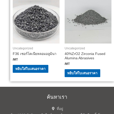
Uncategorized
Uncategorized
F36 เซอร์โคเนียหลอมอลูมินา
40%ZrO2 Zirconia Fused
Alumina Abrasives
/MT
/MT
หยิบใส่ใบเสนอราคา
หยิบใส่ใบเสนอราคา
ค้นหาเรา
ที่อยู่