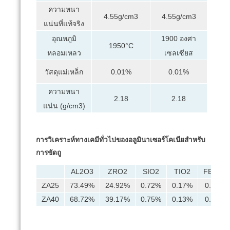
ความหนา
4.55g/cm3
4.55g/cm3
แน่นที่แท้จริง
อุณหภูมิ
1900 องศา
1950°C
หลอมเหลว
เซลเซียส
วัสดุแม่เหล็ก
0.01%
0.01%
ความหนา
2.18
2.18
แน่น (g/cm3)
การวิเคราะห์ทางเคมีทั่วไปของอลูมินาเซอร์โคเนียสำหรับ
การขัดถู
AL2O3
ZRO2
SIO2
TIO2
FE2O3
ZA25
73.49%
24.92%
0.72%
0.17%
0.08%
ZA40
68.72%
39.17%
0.75%
0.13%
0.34%