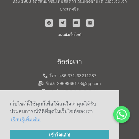
ห้อง 1903 จัตุรัสหยาซินไทม์สแควร์ ถนนซงซานใต้ เมืองเจิ้งโจว
ประเทศจีน
แผนผังเว็บไซต์
ติดต่อเรา
โทร: +86 371-63211287
อีเมล: 2969966178@qq.com
แฟกซ์: +86-371-60303756
โทรศัพท์: +86 15738804601
เว็บไซต์นี้ใช้คุกกี้เพื่อให้แน่ใจว่าคุณได้รับ
ประสบการณ์ที่ดีที่สุดในเว็บไซต์ของเรา
เรียนรู้เพิ่มเติม
© 2020 Henan Sicheng Abrasives Tech Co., Ltd. ลิขสิทธิ์
เข้าใจแล้ว!